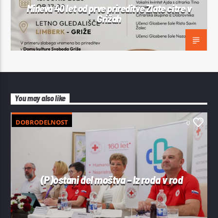
Mineva 40 let od prve prireditve Zlate citre v
Grižah
You may also like
DOBRODELNOST
0
(P)ostani del moštva – Iz roda v rod