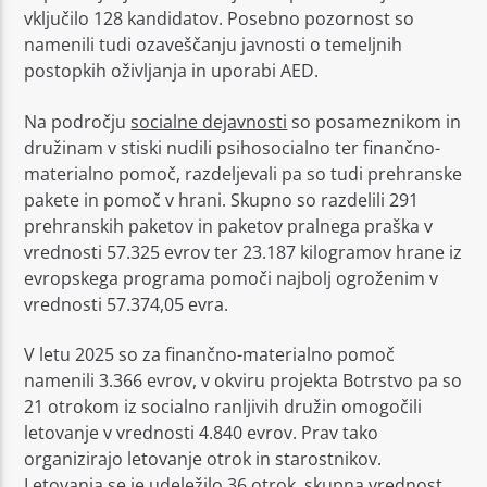
vključilo 128 kandidatov. Posebno pozornost so
namenili tudi ozaveščanju javnosti o temeljnih
postopkih oživljanja in uporabi AED.
Na področju
socialne dejavnosti
so posameznikom in
družinam v stiski nudili psihosocialno ter finančno-
materialno pomoč, razdeljevali pa so tudi prehranske
pakete in pomoč v hrani. Skupno so razdelili 291
prehranskih paketov in paketov pralnega praška v
vrednosti 57.325 evrov ter 23.187 kilogramov hrane iz
evropskega programa pomoči najbolj ogroženim v
vrednosti 57.374,05 evra.
V letu 2025 so za finančno-materialno pomoč
namenili 3.366 evrov, v okviru projekta Botrstvo pa so
21 otrokom iz socialno ranljivih družin omogočili
letovanje v vrednosti 4.840 evrov. Prav tako
organizirajo letovanje otrok in starostnikov.
Letovanja se je udeležilo 36 otrok, skupna vrednost