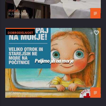
Matjaž
6. JUNIJA, 2026
DOBRODELNOST
0
Peljimo jih na morje
Matjaž
12. MAJA, 2026