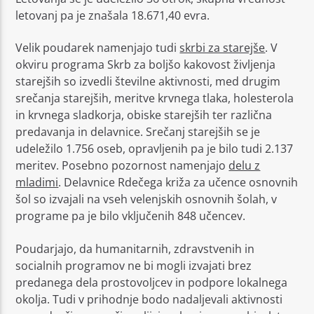
letovanj pa je znašala 18.671,40 evra.
Velik poudarek namenjajo tudi
skrbi za starejše
. V
okviru programa Skrb za boljšo kakovost življenja
starejših so izvedli številne aktivnosti, med drugim
srečanja starejših, meritve krvnega tlaka, holesterola
in krvnega sladkorja, obiske starejših ter različna
predavanja in delavnice. Srečanj starejših se je
udeležilo 1.756 oseb, opravljenih pa je bilo tudi 2.137
meritev. Posebno pozornost namenjajo
delu z
mladimi
. Delavnice Rdečega križa za učence osnovnih
šol so izvajali na vseh velenjskih osnovnih šolah, v
programe pa je bilo vključenih 848 učencev.
Poudarjajo, da humanitarnih, zdravstvenih in
socialnih programov ne bi mogli izvajati brez
predanega dela prostovoljcev in podpore lokalnega
okolja. Tudi v prihodnje bodo nadaljevali aktivnosti