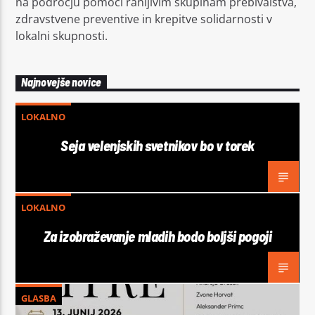
na področju pomoči ranljivim skupinam prebivalstva,
zdravstvene preventive in krepitve solidarnosti v
lokalni skupnosti.
Najnovejše novice
LOKALNO
Seja velenjskih svetnikov bo v torek
LOKALNO
Za izobraževanje mladih bodo boljši pogoji
GLASBA