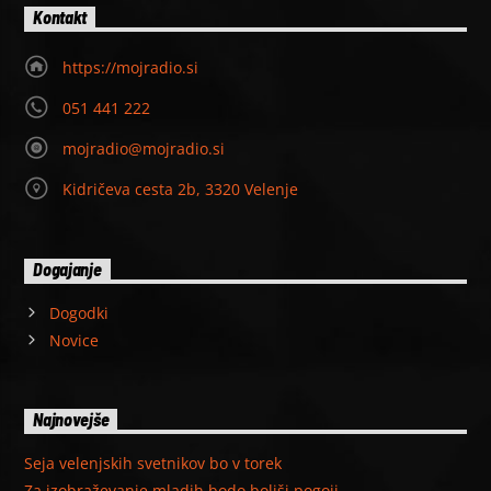
Kontakt
https://mojradio.si
051 441 222
mojradio@mojradio.si
Kidričeva cesta 2b, 3320 Velenje
Dogajanje
Dogodki
Novice
Najnovejše
Seja velenjskih svetnikov bo v torek
Za izobraževanje mladih bodo boljši pogoji