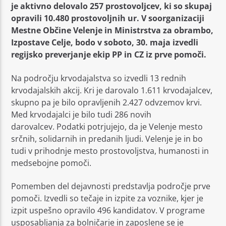
je aktivno delovalo 257 prostovoljcev, ki so skupaj
opravili 10.480 prostovoljnih ur. V soorganizaciji
Mestne Občine Velenje in Ministrstva za obrambo,
Izpostave Celje, bodo v soboto, 30. maja izvedli
regijsko preverjanje ekip PP in CZ iz prve pomoči.
Moj Radio
Na področju krvodajalstva so izvedli 13 rednih
krvodajalskih akcij. Kri je darovalo 1.611 krvodajalcev,
skupno pa je bilo opravljenih 2.427 odvzemov krvi.
Med krvodajalci je bilo tudi 286 novih
darovalcev. Podatki potrjujejo, da je Velenje mesto
srčnih, solidarnih in predanih ljudi. Velenje je in bo
tudi v prihodnje mesto prostovoljstva, humanosti in
medsebojne pomoči.
Pomemben del dejavnosti predstavlja področje prve
pomoči. Izvedli so tečaje in izpite za voznike, kjer je
izpit uspešno opravilo 496 kandidatov. V programe
usposabljanja za bolničarje in zaposlene se je