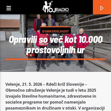
DOBRODELNOST
Opravili so več kot 10.000
prostovoljnih ur
Velenje, 21. 5. 2026 – Rdeči križ Slovenije –
Območno združenje Velenje je tudi v letu 2025
Current track
izvajalo številne humanitarne, zdravstvene in
No titles available
socialne programe ter pomoč namenjalo
posameznikom in družinam v stiski. V organizaciji