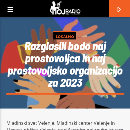
LOKALNO
Razglasili bodo naj
prostovoljca in naj
prostovoljsko organizacijo
za 2023
Current track
No titles available
Mladinski svet Velenje, Mladinski center Velenje in