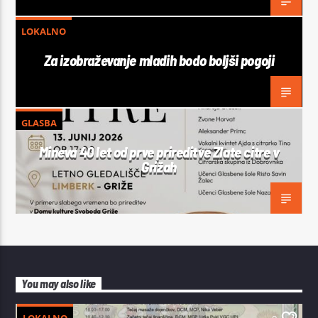
LOKALNO
Za izobraževanje mladih bodo boljši pogoji
GLASBA
Mineva 40 let od prve prireditve Zlate citre v
Grižah
You may also like