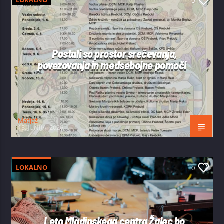
LOKALNO
0
Postali so prostor srečevanja,
povezovanja in medsebojne pomoči
Matjaž
13. JUNIJA, 2026
LOKALNO
0
Leto Mladinskega centra Žalec bo