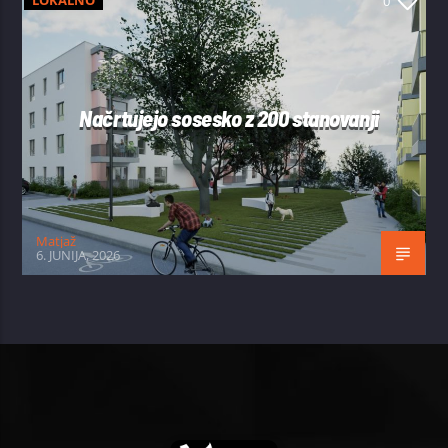
LOKALNO
0
Načrtujejo sosesko z 200 stanovanji
Matjaž
6. JUNIJA, 2026