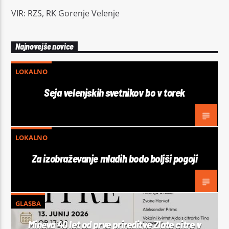
VIR: RZS, RK Gorenje Velenje
Najnovejše novice
LOKALNO
Seja velenjskih svetnikov bo v torek
LOKALNO
Za izobraževanje mladih bodo boljši pogoji
GLASBA
Mineva 40 let od prve prireditve Zlate citre v