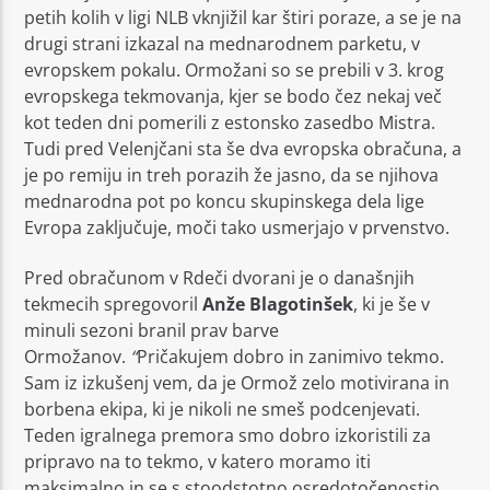
petih kolih v ligi NLB vknjižil kar štiri poraze, a se je na
drugi strani izkazal na mednarodnem parketu, v
evropskem pokalu. Ormožani so se prebili v 3. krog
evropskega tekmovanja, kjer se bodo čez nekaj več
kot teden dni pomerili z estonsko zasedbo Mistra.
Tudi pred Velenjčani sta še dva evropska obračuna, a
je po remiju in treh porazih že jasno, da se njihova
mednarodna pot po koncu skupinskega dela lige
Evropa zaključuje, moči tako usmerjajo v prvenstvo.
Pred obračunom v Rdeči dvorani je o današnjih
tekmecih spregovoril
Anže Blagotinšek
, ki je še v
minuli sezoni branil prav barve
Ormožanov.
“
Pričakujem dobro in zanimivo tekmo.
Sam iz izkušenj vem, da je Ormož zelo motivirana in
borbena ekipa, ki je nikoli ne smeš podcenjevati.
Teden igralnega premora smo dobro izkoristili za
pripravo na to tekmo, v katero moramo iti
maksimalno in se s stoodstotno osredotočenostjo