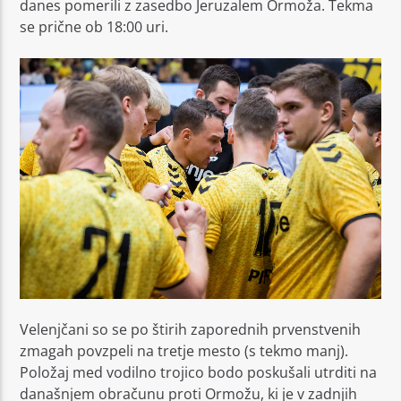
danes pomerili z zasedbo Jeruzalem Ormoža. Tekma
se prične ob 18:00 uri.
Moj Radio
Velenjčani so se po štirih zaporednih prvenstvenih
zmagah povzpeli na tretje mesto (s tekmo manj).
Položaj med vodilno trojico bodo poskušali utrditi na
današnjem obračunu proti Ormožu, ki je v zadnjih