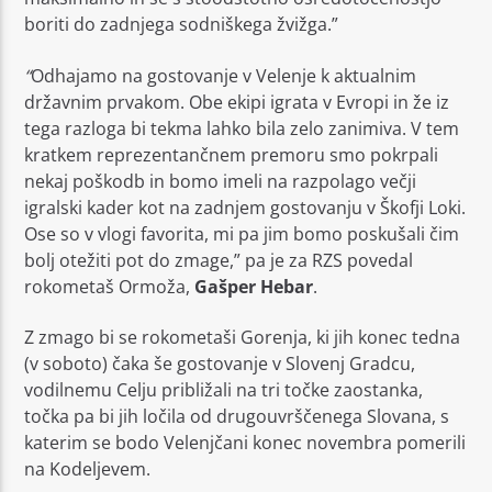
boriti do zadnjega sodniškega žvižga.”
“
Odhajamo na gostovanje v Velenje k aktualnim
državnim prvakom. Obe ekipi igrata v Evropi in že iz
tega razloga bi tekma lahko bila zelo zanimiva. V tem
kratkem reprezentančnem premoru smo pokrpali
nekaj poškodb in bomo imeli na razpolago večji
igralski kader kot na zadnjem gostovanju v Škofji Loki.
Ose so v vlogi favorita, mi pa jim bomo poskušali čim
bolj otežiti pot do zmage,” pa je za RZS povedal
rokometaš Ormoža,
Gašper Hebar
.
Z zmago bi se rokometaši Gorenja, ki jih konec tedna
(v soboto) čaka še gostovanje v Slovenj Gradcu,
vodilnemu Celju približali na tri točke zaostanka,
točka pa bi jih ločila od drugouvrščenega Slovana, s
katerim se bodo Velenjčani konec novembra pomerili
na Kodeljevem.