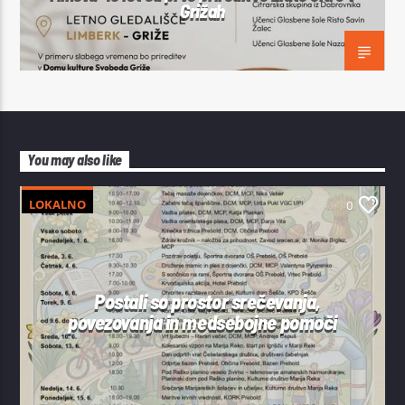
Grižah
You may also like
LOKALNO
0
Postali so prostor srečevanja,
povezovanja in medsebojne pomoči