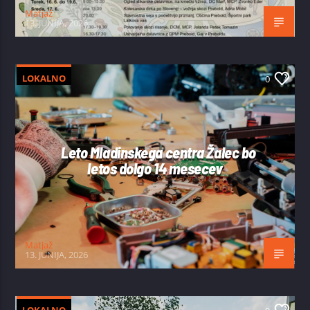
Matjaž
13. JUNIJA, 2026
LOKALNO
0
Leto Mladinskega centra Žalec bo
letos dolgo 14 mesecev
Matjaž
13. JUNIJA, 2026