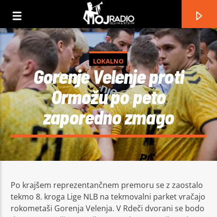
LOKALNO
Gorenje Velenje proti
Ormožu po peto
zaporedno zmago
Current track
Po krajšem reprezentančnem premoru se z zaostalo
tekmo 8. kroga Lige NLB na tekmovalni parket vračajo
Title
rokometaši Gorenja Velenja. V Rdeči dvorani se bodo
Artist