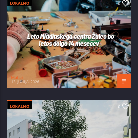
LOKALNO
0
Leto Mladinskega centra Žalec bo
letos dolgo 14 mesecev
Matjaž
13. JUNIJA, 2026
LOKALNO
0