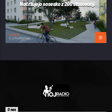
Načrtujejo sosesko z 200 stanovanji
Matjaž
6. JUNIJA, 2026
O nas