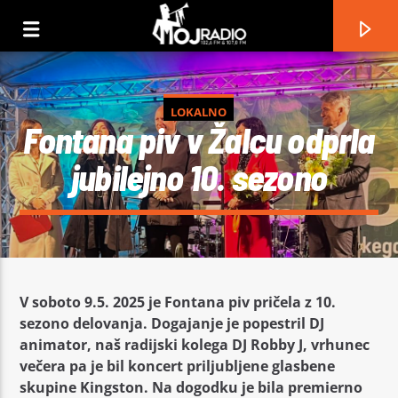
LOKALNO
Fontana piv v Žalcu odprla
jubilejno 10. sezono
V soboto 9.5. 2025 je Fontana piv pričela z 10.
sezono delovanja. Dogajanje je popestril DJ
Current track
animator, naš radijski kolega DJ Robby J, vrhunec
Title
večera pa je bil koncert priljubljene glasbene
Artist
skupine Kingston. Na dogodku je bila premierno