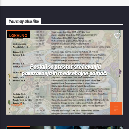
You may also like
LOKALNO
0
Postali so prostor srečevanja,
povezovanja in medsebojne pomoči
Matjaž
13. JUNIJA, 2026