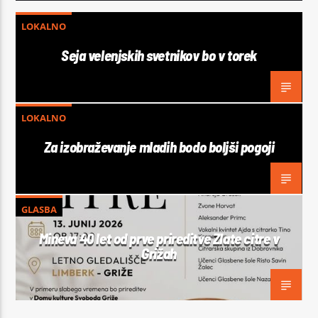
LOKALNO
Seja velenjskih svetnikov bo v torek
LOKALNO
Za izobraževanje mladih bodo boljši pogoji
GLASBA
Mineva 40 let od prve prireditve Zlate citre v
Grižah