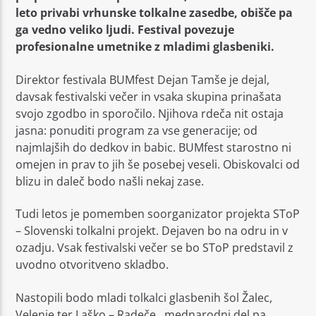
leto privabi vrhunske tolkalne zasedbe, obišče pa
ga vedno veliko ljudi. Festival povezuje
profesionalne umetnike z mladimi glasbeniki.
Direktor festivala BUMfest Dejan Tamše je dejal,
davsak festivalski večer in vsaka skupina prinašata
Moj Radio
svojo zgodbo in sporočilo. Njihova rdeča nit ostaja
jasna: ponuditi program za vse generacije; od
najmlajših do dedkov in babic. BUMfest starostno ni
omejen in prav to jih še posebej veseli. Obiskovalci od
blizu in daleč bodo našli nekaj zase.
Tudi letos je pomemben soorganizator projekta SToP
– Slovenski tolkalni projekt. Dejaven bo na odru in v
ozadju. Vsak festivalski večer se bo SToP predstavil z
uvodno otvoritveno skladbo.
Nastopili bodo mladi tolkalci glasbenih šol Žalec,
Velenje ter Laško – Radeče, mednarodni del pa