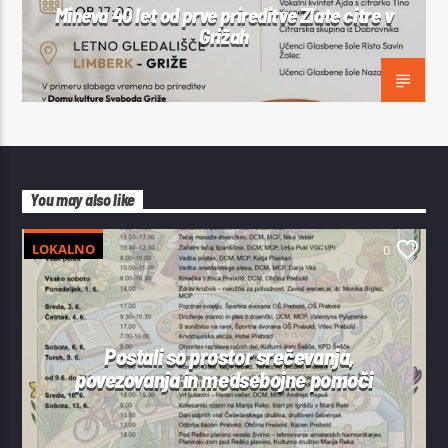
Mineva 40 let od prve prireditve Zlate citre v
Grižah
You may also like
LOKALNO
0
Postali so prostor srečevanja,
povezovanja in medsebojne pomoči