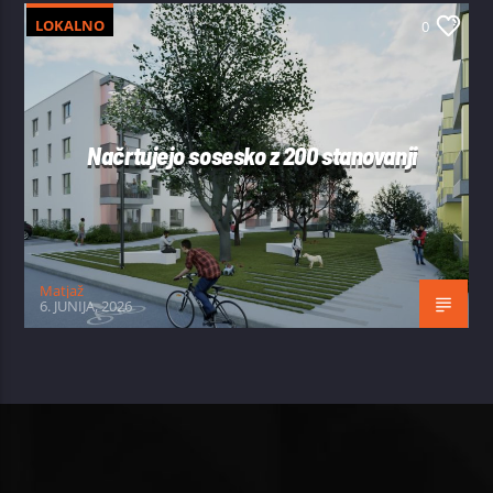
LOKALNO
0
Načrtujejo sosesko z 200 stanovanji
Matjaž
6. JUNIJA, 2026