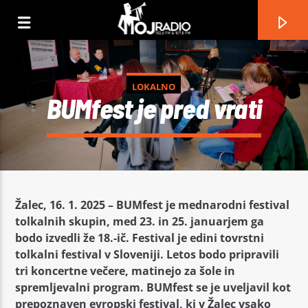
LOKALNO
BUMfest je pred vrati
Žalec, 16. 1. 2025 – BUMfest je mednarodni festival
tolkalnih skupin, med 23. in 25. januarjem ga
bodo izvedli že 18.-ič. Festival je edini tovrstni
tolkalni festival v Sloveniji. Letos bodo pripravili
Current track
tri koncertne večere, matinejo za šole in
Title
spremljevalni program. BUMfest se je uveljavil kot
Artist
prepoznaven evropski festival, ki v Žalec vsako