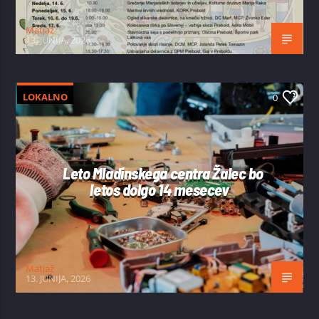
Matjaž
13. JUNIJA, 2026
LOKALNO
0
Leto Mladinskega centra Žalec bo
letos dolgo 14 mesecev
Matjaž
13. JUNIJA, 2026