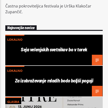
Častna pokroviteljica festivala je Urška Klakočar
Zupančič.
Najnovejše novice
LOKALNO
Seja velenjskih svetnikov bo v torek
LOKALNO
Za izobraževanje mladih bodo boljši pogoji
GLASBA