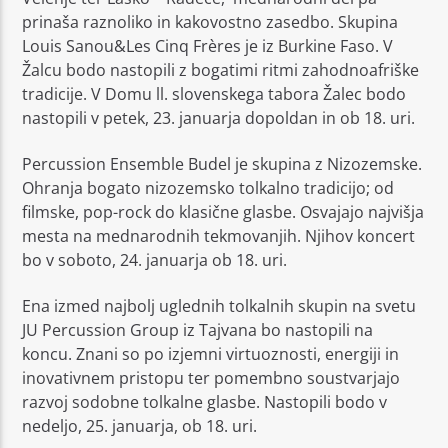
prinaša raznoliko in kakovostno zasedbo. Skupina
Louis Sanou&Les Cinq Frères je iz Burkine Faso. V
Žalcu bodo nastopili z bogatimi ritmi zahodnoafriške
tradicije. V Domu ll. slovenskega tabora Žalec bodo
nastopili v petek, 23. januarja dopoldan in ob 18. uri.
Percussion Ensemble Budel je skupina z Nizozemske.
Ohranja bogato nizozemsko tolkalno tradicijo; od
filmske, pop-rock do klasične glasbe. Osvajajo najvišja
mesta na mednarodnih tekmovanjih. Njihov koncert
bo v soboto, 24. januarja ob 18. uri.
Ena izmed najbolj uglednih tolkalnih skupin na svetu
JU Percussion Group iz Tajvana bo nastopili na
koncu. Znani so po izjemni virtuoznosti, energiji in
inovativnem pristopu ter pomembno soustvarjajo
razvoj sodobne tolkalne glasbe. Nastopili bodo v
nedeljo, 25. januarja, ob 18. uri.