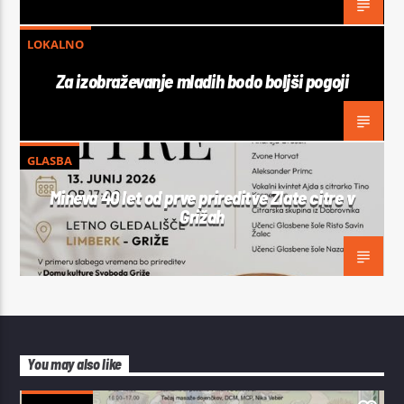
LOKALNO
Za izobraževanje mladih bodo boljši pogoji
GLASBA
Mineva 40 let od prve prireditve Zlate citre v
Grižah
You may also like