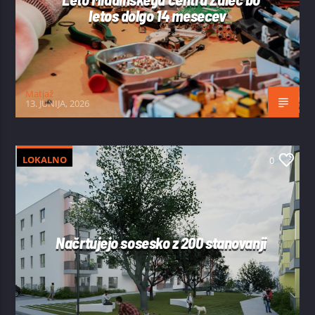
letos dolgo 14 mesecev
Matjaž
13. JUNIJA, 2026
LOKALNO
0
Načrtujejo sosesko z 200 stanovanji