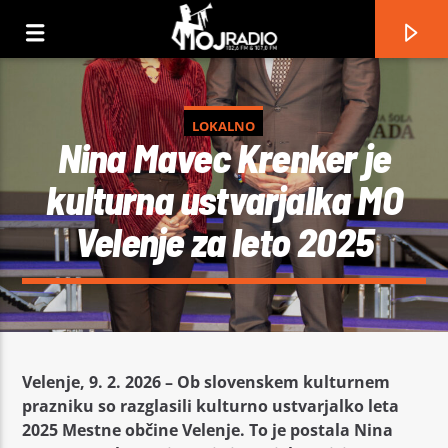
LOKALNO
Nina Mavec Krenker je
kulturna ustvarjalka MO
Velenje za leto 2025
Current track
Velenje, 9. 2. 2026 – Ob slovenskem kulturnem
prazniku so razglasili kulturno ustvarjalko leta
Title
2025 Mestne občine Velenje. To je postala Nina
Artist