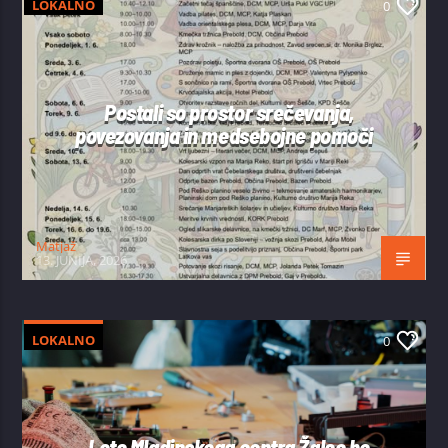
LOKALNO
0
Postali so prostor srečevanja,
povezovanja in medsebojne pomoči
Matjaž
13. JUNIJA, 2026
LOKALNO
0
Leto Mladinskega centra Žalec bo