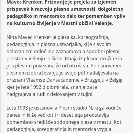
Mavec Krenker. Priznanje je prejela za izjemen
prispevek k razvoju plesne umetnosti, dolgoletno
pedagoško in mentorsko delo ter pomemben vpliv
na kulturno življenje v Mestni občini Velenje.
Nina Mavec Krenker je plesalka, koreografinja,
Moj Radio
pedagoginja in plesna ustvarjalka, ki je s svojim
delovanjem odločilno zaznamovala sodobni plesni
prostor v Velenju in širše. Izhaja iz plesne družine in
je s plesom povezana že od otroštva. Po osnovnem
plesnem izobraževanju je svojo pot nadaljevala na
priznani Vlaamse Dansacademie v Bruggeju v Belgiji,
kjer je leta 1992 diplomirala, znanje pa je
nadgrajevala tudi z delovanjem v tujini.
Leta 1993 je ustanovila Plesni studio N, ki ga vodi še
danes in ki že več kot tri desetletja predstavlja
pomembno središče sodobnega plesa v mestu. Kot
pedagoginja, koreografinja in mentorica vzgaja