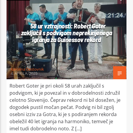
58 ur vztrajnosti: Robert Goter
zaključil s podvigom neprekinjenega
igranja za Guinessov rekord
Karolina Destovnik
4. APRILA, 2025
Robert Goter je pri okoli 58 urah zaključil s
podvigom, ki je povezal in v dobrodelnosti združil
celotno Slovenijo. Čeprav rekord ni bil dosežen, je
dogodek pustil močan pečat. Podvig ni bil zgolj
osebni izziv za Gotra, ki je s podiranjem rekorda
obeležil 40 let igranja na harmoniko, temveč je
imel tudi dobrodelno noto. Z […]