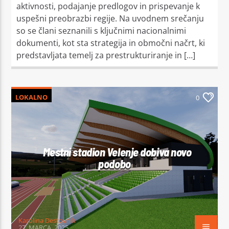
aktivnosti, podajanje predlogov in prispevanje k
uspešni preobrazbi regije. Na uvodnem srečanju
so se člani seznanili s ključnimi nacionalnimi
dokumenti, kot sta strategija in območni načrt, ki
predstavljata temelj za prestrukturiranje in […]
LOKALNO
0
Mestni stadion Velenje dobiva novo
podobo
Karolina Destovnik
27. MARCA, 2025