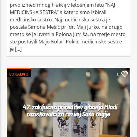
prvo izmed mnogih akcij v letošnjem letu “NAJ
MEDICINSKA SESTRA” s katero smo izbirali
medicinsko sestro. Naj medicinska sestra je
postala Simona Mešič pri dr. Maji Jurko, na drugo
mesto se je uvrstila Polona Jutriša, na tretje mesto
ste postavili Majo Kolar. Poklic medicinske sestre
je […]
LOKALNO
0
42. zaključna prireditev gibanja Mladi
raziskovalci za razvoj Saša regije