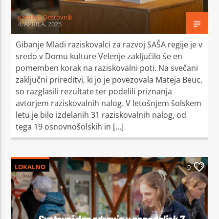
Karolina Destovnik
4. APRILA, 2025
Gibanje Mladi raziskovalci za razvoj SAŠA regije je v
sredo v Domu kulture Velenje zaključilo še en
pomemben korak na raziskovalni poti. Na svečani
zaključni prireditvi, ki jo je povezovala Mateja Beuc,
so razglasili rezultate ter podelili priznanja
avtorjem raziskovalnih nalog. V letošnjem šolskem
letu je bilo izdelanih 31 raziskovalnih nalog, od
tega 19 osnovnošolskih in […]
LOKALNO
0