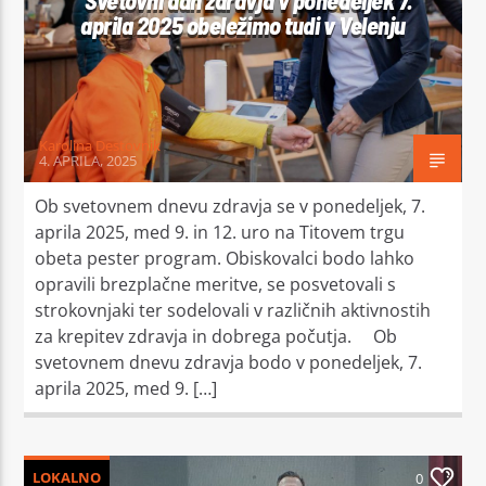
Svetovni dan zdravja v ponedeljek 7.
aprila 2025 obeležimo tudi v Velenju
Karolina Destovnik
4. APRILA, 2025
Ob svetovnem dnevu zdravja se v ponedeljek, 7.
aprila 2025, med 9. in 12. uro na Titovem trgu
obeta pester program. Obiskovalci bodo lahko
opravili brezplačne meritve, se posvetovali s
strokovnjaki ter sodelovali v različnih aktivnostih
za krepitev zdravja in dobrega počutja. Ob
svetovnem dnevu zdravja bodo v ponedeljek, 7.
aprila 2025, med 9. […]
LOKALNO
0