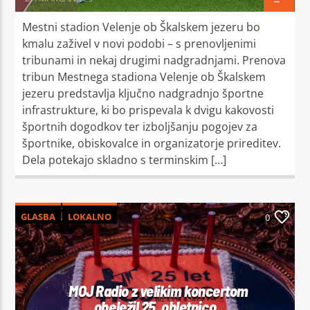
Mestni stadion Velenje ob Škalskem jezeru bo
kmalu zaživel v novi podobi – s prenovljenimi
tribunami in nekaj drugimi nadgradnjami. Prenova
tribun Mestnega stadiona Velenje ob Škalskem
jezeru predstavlja ključno nadgradnjo športne
infrastrukture, ki bo prispevala k dvigu kakovosti
športnih dogodkov ter izboljšanju pogojev za
športnike, obiskovalce in organizatorje prireditev.
Dela potekajo skladno s terminskim […]
GLASBA
LOKALNO
0
MOJ Radio z velikim koncertom
obeležil 25. obletnico