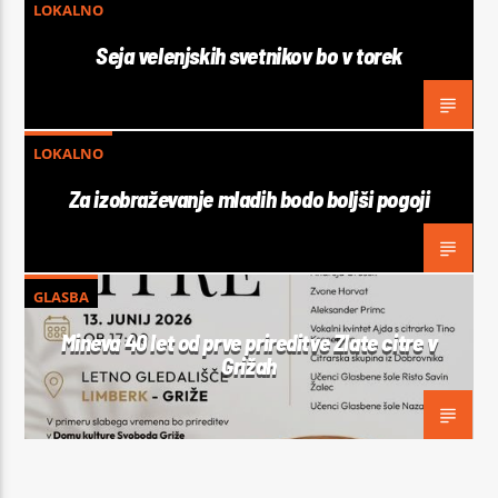
LOKALNO
Seja velenjskih svetnikov bo v torek
LOKALNO
Za izobraževanje mladih bodo boljši pogoji
GLASBA
Mineva 40 let od prve prireditve Zlate citre v
Grižah