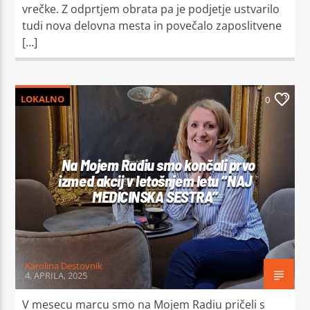
vrečke. Z odprtjem obrata pa je podjetje ustvarilo
tudi nova delovna mesta in povečalo zaposlitvene
[…]
LOKALNO
0
Na Mojem Radiu smo končali prvo
izmed akcij v letošnjem letu “NAJ
MEDICINSKA SESTRA”
Karolina Destovnik
4. APRILA, 2025
V mesecu marcu smo na Mojem Radiu pričeli s