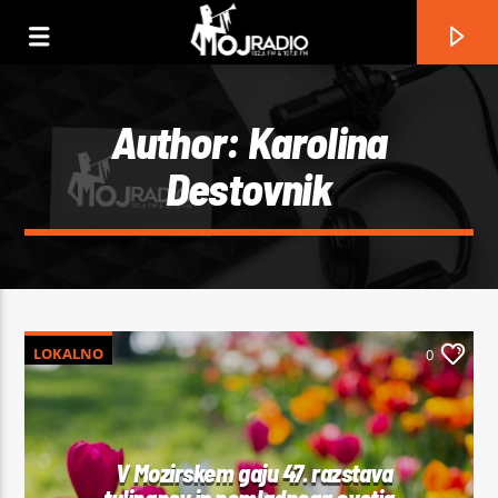
Author:
Karolina
Destovnik
LOKALNO
0
Current track
No titles available
V Mozirskem gaju 47. razstava