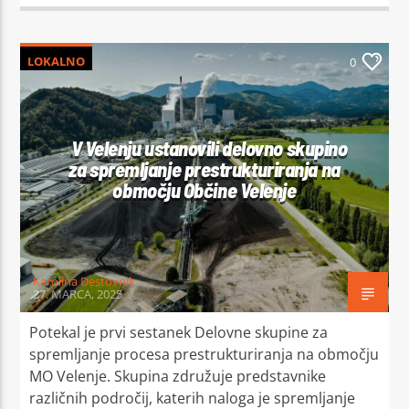
LOKALNO
0
V Velenju ustanovili delovno skupino
za spremljanje prestrukturiranja na
območju Občine Velenje
Karolina Destovnik
27. MARCA, 2025
Potekal je prvi sestanek Delovne skupine za
spremljanje procesa prestrukturiranja na območju
MO Velenje. Skupina združuje predstavnike
različnih področij, katerih naloga je spremljanje