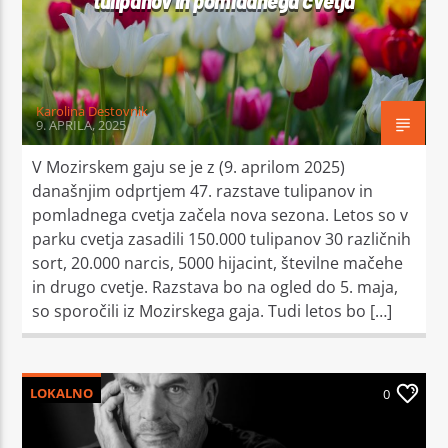
tulipanov in pomladnega cvetja
Karolina Destovnik
9. APRILA, 2025
Moj Radio
V Mozirskem gaju se je z (9. aprilom 2025)
današnjim odprtjem 47. razstave tulipanov in
pomladnega cvetja začela nova sezona. Letos so v
parku cvetja zasadili 150.000 tulipanov 30 različnih
sort, 20.000 narcis, 5000 hijacint, številne mačehe
in drugo cvetje. Razstava bo na ogled do 5. maja,
so sporočili iz Mozirskega gaja. Tudi letos bo […]
LOKALNO
0