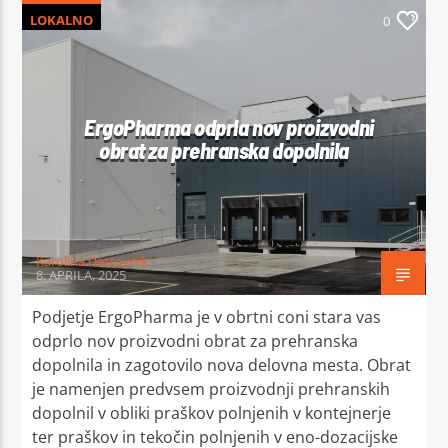
LOKALNO
0
ErgoPharma odprla nov proizvodni
obrat za prehranska dopolnila
Karolina Destovnik
8. APRILA, 2025
Podjetje ErgoPharma je v obrtni coni stara vas
odprlo nov proizvodni obrat za prehranska
dopolnila in zagotovilo nova delovna mesta. Obrat
je namenjen predvsem proizvodnji prehranskih
dopolnil v obliki praškov polnjenih v kontejnerje
ter praškov in tekočin polnjenih v eno-dozacijske