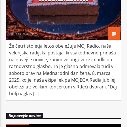
Karolina Destovnik
10. MARCA, 2025
Že četrt stoletja letos obeležuje MOJ Radio, naša
velenjska radijska postaja, ki vsakodnevno prinaša
najnovejše novice, zanimive pogovore in odlično
raznovrstno glasbo. Ta je glasno odmevala tudi v
soboto prav na Mednarodni dan žena, 8. marca
2025, ko je naša ekipa, ekipa MOJEGA Radia jubilej
obeležila z velikim koncertom v Rdeči dvorani. “Dej
bolj naglas […]
Najnovejše novice