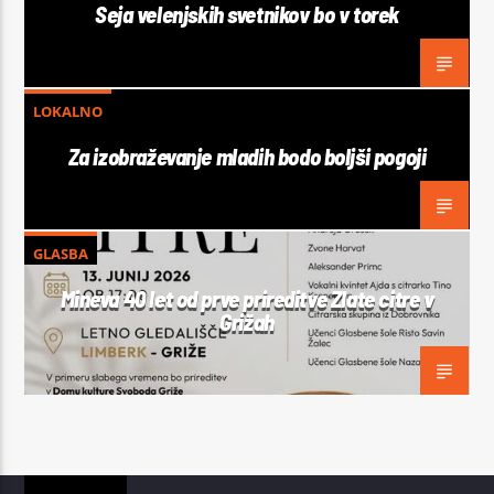
Seja velenjskih svetnikov bo v torek
LOKALNO
Za izobraževanje mladih bodo boljši pogoji
GLASBA
Mineva 40 let od prve prireditve Zlate citre v
Grižah