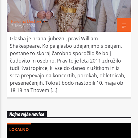
Karolina Destovnik
3. MAJA, 2024
Glasba je hrana ljubezni, pravi William
Moj Radio
Shakespeare. Ko pa glasbo udejanjimo s petjem,
postane to skoraj čarobno sporočilo še bolj
čudovito in osebno. Prav to je leta 2011 združilo
tudi Kvatropirce, ki vse do danes z užitkom in iz
srca prepevajo na koncertih, porokah, obletnicah,
presenečenjih. Tokrat bodo nastopili 10. maja ob
18:18 na Titovem […]
Najnovejše novice
LOKALNO