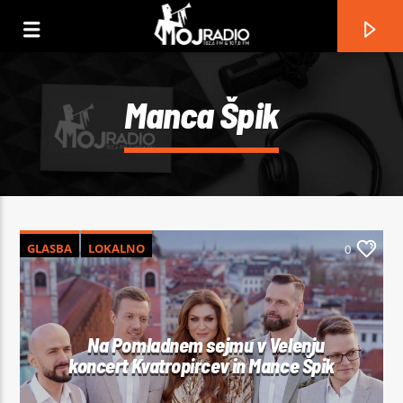
Manca Špik
GLASBA
LOKALNO
0
Current track
Na Pomladnem sejmu v Velenju
koncert Kvatropircev in Mance Špik
No titles available